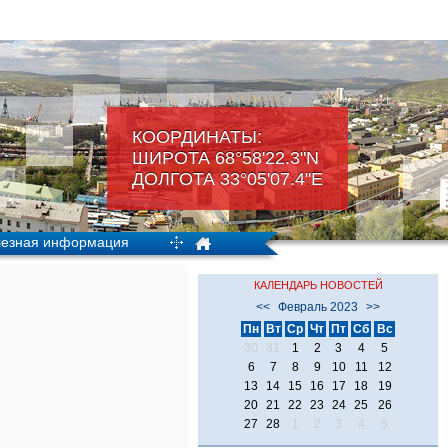
КООРДИНАТЫ:
ШИРОТА 68°58'22.3"N
ДОЛГОТА 33°05'07.4"Е
езная информация
КАЛЕНДАРЬ НОВОСТЕЙ
<<
Февраль 2023
>>
Пн
Вт
Ср
Чт
Пт
Сб
Вс
30
31
1
2
3
4
5
6
7
8
9
10
11
12
13
14
15
16
17
18
19
20
21
22
23
24
25
26
27
28
1
2
3
4
5