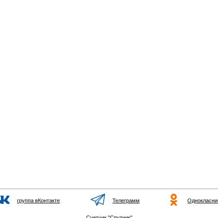
группа вКонтакте
Телеграмм
Однокласни
Счетчик "Спутник"