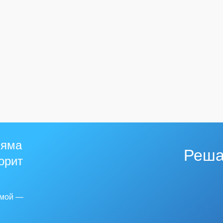
 яма
Реша
горит
емой —