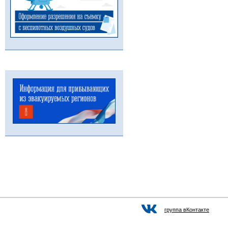
группа вКонтакте