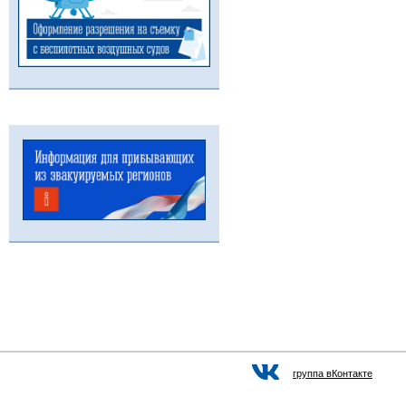
группа вКонтакте