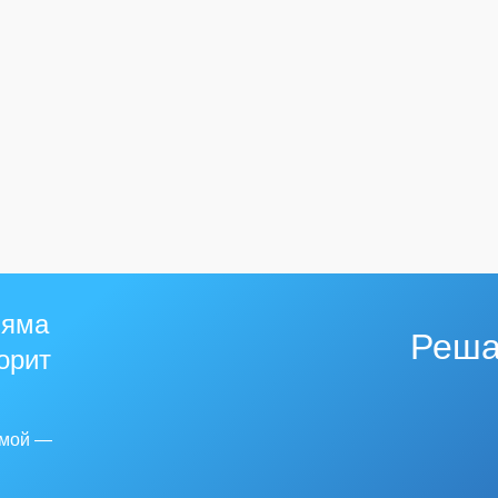
 яма
Реша
горит
емой —