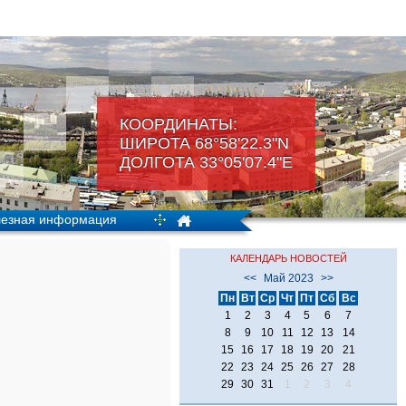
КООРДИНАТЫ:
ШИРОТА 68°58'22.3"N
ДОЛГОТА 33°05'07.4"Е
езная информация
КАЛЕНДАРЬ НОВОСТЕЙ
<<
Май 2023
>>
Пн
Вт
Ср
Чт
Пт
Сб
Вс
1
2
3
4
5
6
7
8
9
10
11
12
13
14
15
16
17
18
19
20
21
22
23
24
25
26
27
28
29
30
31
1
2
3
4