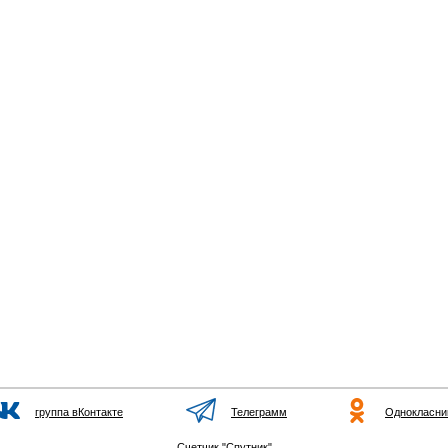
группа вКонтакте
Телеграмм
Однокласни
Счетчик "Спутник"