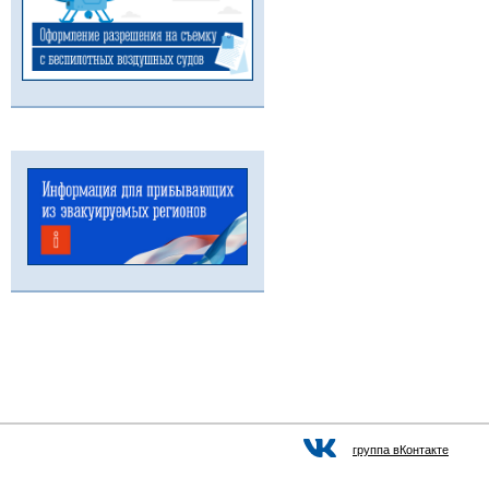
группа вКонтакте