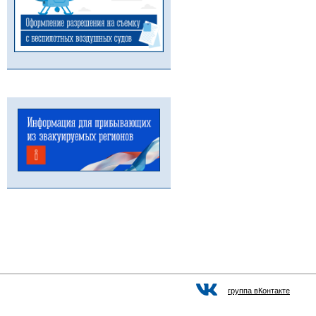
группа вКонтакте