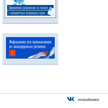
группа вКонтакте