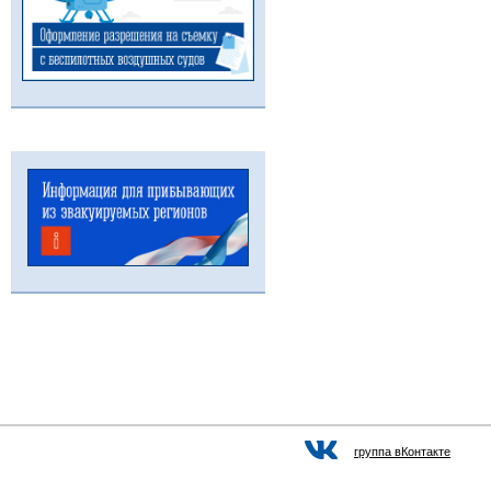
группа вКонтакте