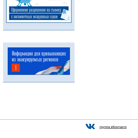
группа вКонтакте