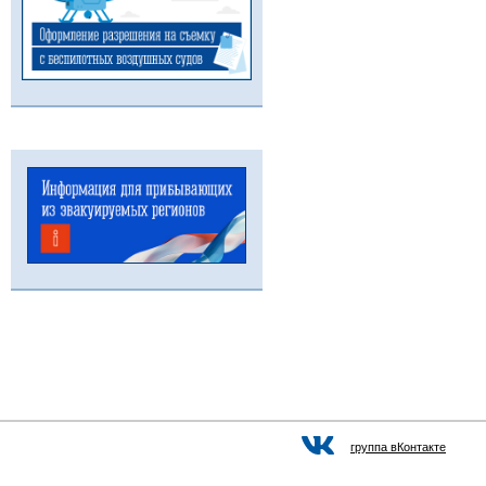
группа вКонтакте