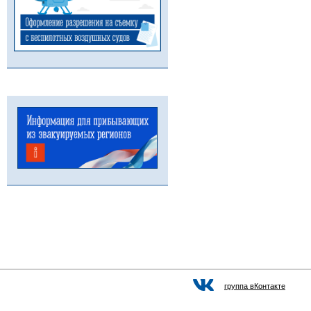
группа вКонтакте