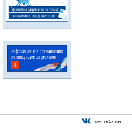
группа вКонтакте