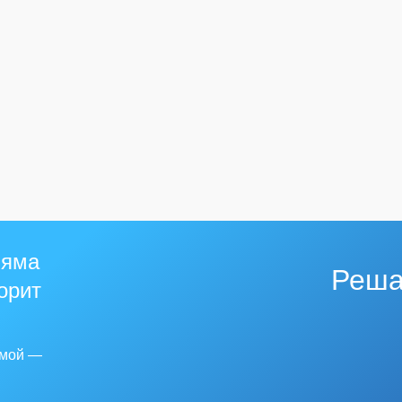
 яма
Реша
горит
емой —