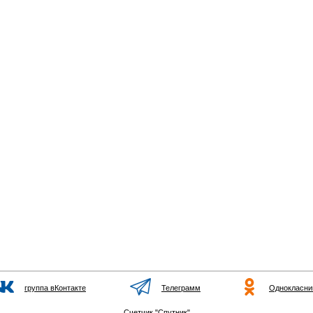
группа вКонтакте
Телеграмм
Однокласни
Счетчик "Спутник"