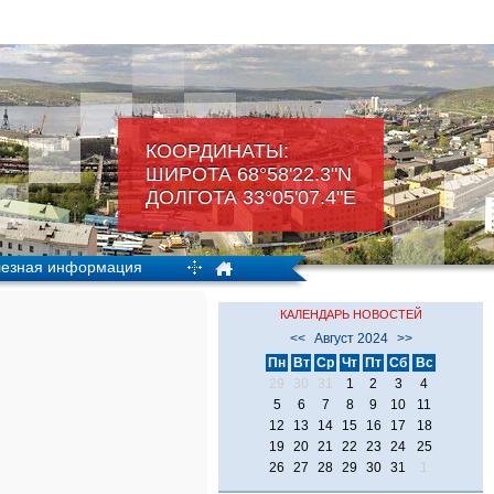
КООРДИНАТЫ:
ШИРОТА 68°58'22.3"N
ДОЛГОТА 33°05'07.4"Е
езная информация
КАЛЕНДАРЬ НОВОСТЕЙ
<<
Август 2024
>>
Пн
Вт
Ср
Чт
Пт
Сб
Вс
29
30
31
1
2
3
4
5
6
7
8
9
10
11
12
13
14
15
16
17
18
19
20
21
22
23
24
25
26
27
28
29
30
31
1