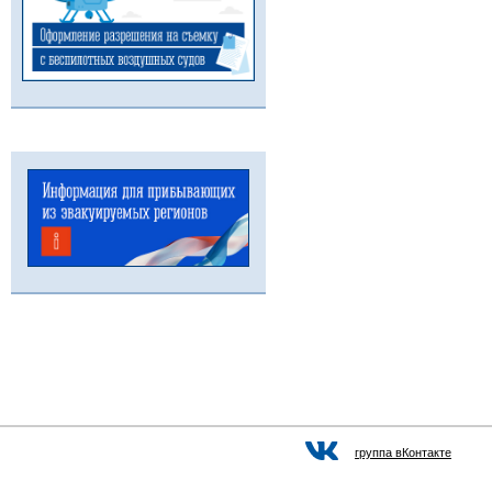
группа вКонтакте