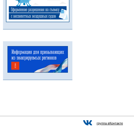
группа вКонтакте