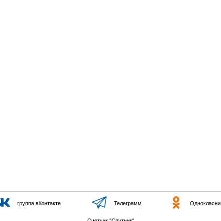
группа вКонтакте
Телеграмм
Однокласни
Счетчик "Спутник"