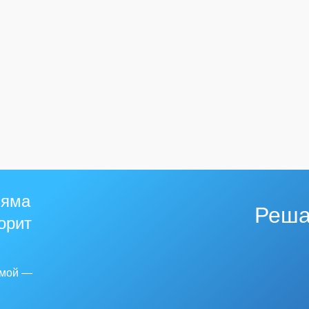
 яма
Реша
горит
емой —