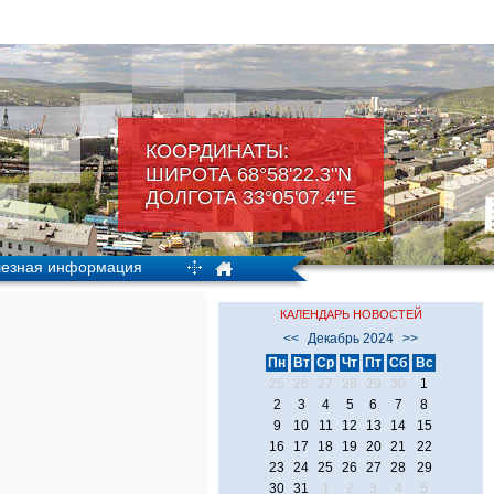
КООРДИНАТЫ:
ШИРОТА 68°58'22.3"N
ДОЛГОТА 33°05'07.4"Е
езная информация
КАЛЕНДАРЬ НОВОСТЕЙ
<<
Декабрь 2024
>>
Пн
Вт
Ср
Чт
Пт
Сб
Вс
25
26
27
28
29
30
1
2
3
4
5
6
7
8
9
10
11
12
13
14
15
16
17
18
19
20
21
22
23
24
25
26
27
28
29
30
31
1
2
3
4
5