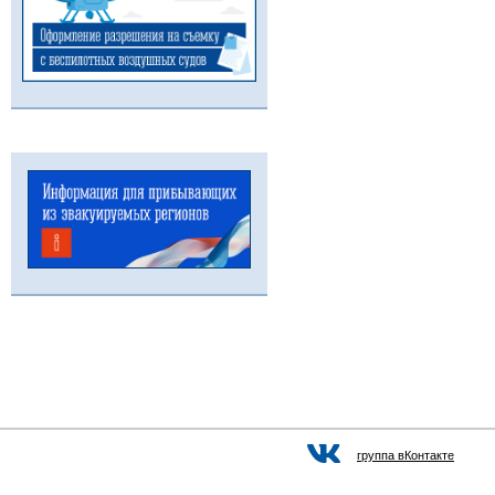
группа вКонтакте