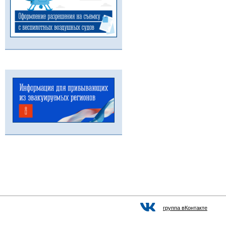
группа вКонтакте