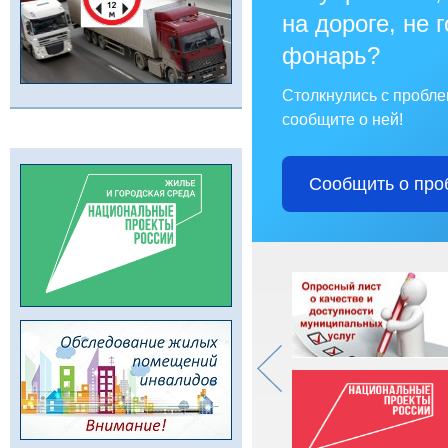
на дороге, не 
фонарь?
Столкнулись с пробл
сообщите о ней!
Сообщить о про