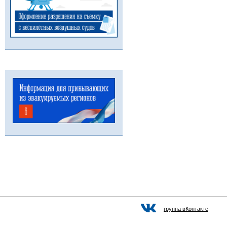
группа вКонтакте