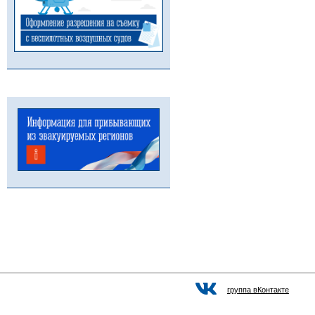
группа вКонтакте