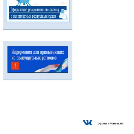
группа вКонтакте