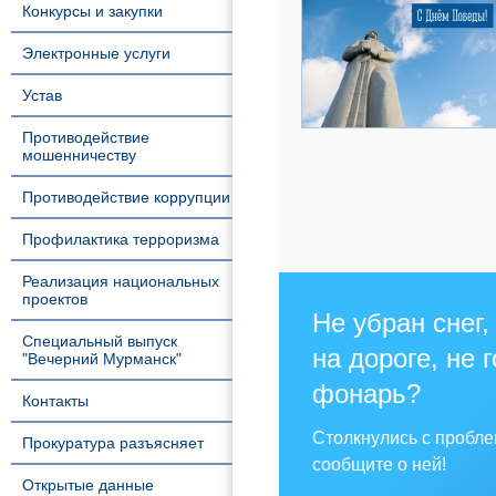
Конкурсы и закупки
Электронные услуги
Устав
Противодействие
мошенничеству
Противодействие коррупции
Профилактика терроризма
Реализация национальных
проектов
Не убран снег,
Специальный выпуск
на дороге, не 
"Вечерний Мурманск"
фонарь?
Контакты
Столкнулись с пробл
Прокуратура разъясняет
сообщите о ней!
Открытые данные