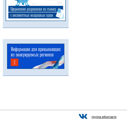
группа вКонтакте