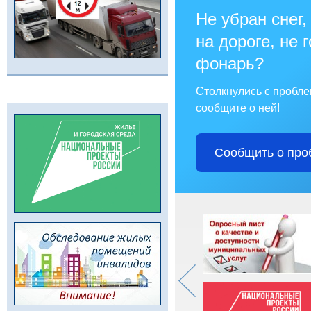
Не убран снег,
на дороге, не 
фонарь?
Столкнулись с пробл
сообщите о ней!
Сообщить о про