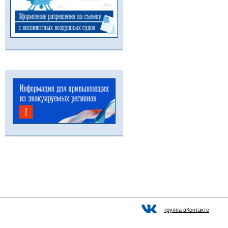
группа вКонтакте