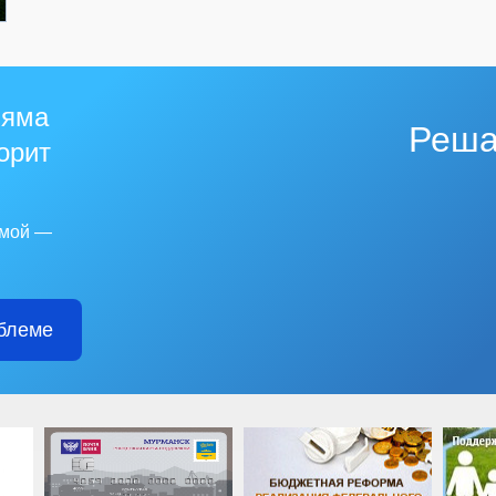
 яма
Реша
горит
емой —
блеме