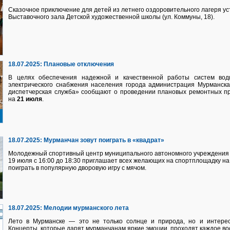
Сказочное приключение для детей из летнего оздоровительного лагеря ус
Выставочного зала Детской художественной школы (ул. Коммуны, 18).
18.07.2025:
Плановые отключения
В целях обеспечения надежной и качественной работы систем водно
электрического снабжения населения города администрация Мурманск
диспетчерская служба» сообщают о проведении плановых ремонтных п
на
21 июля
.
18.07.2025:
Мурманчан зовут поиграть в «квадрат»
Молодежный спортивный центр муниципального автономного учреждения 
19 июля с 16:00 до 18:30 приглашает всех желающих на спортплощадку н
поиграть в популярную дворовую игру с мячом.
18.07.2025:
Мелодии мурманского лета
Лето в Мурманске — это не только солнце и природа, но и интере
Концерты, которые дарят мурманчанам яркие эмоции, проходят каждое вос