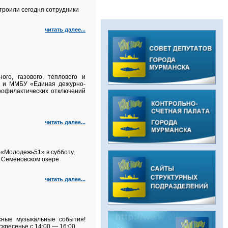
троили сегодня сотрудники
читать далее...
го, газового, теплового и
а и ММБУ «Единая дежурно-
рофилактических отключений
читать далее...
«Молодежь51» в субботу,
а Семеновском озере
читать далее...
сные музыкальные события!
кресенье с 14:00 — 16:00.