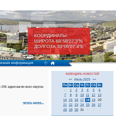
КООРДИНАТЫ:
ШИРОТА 68°58'22.3"N
ДОЛГОТА 33°05'07.4"Е
езная информация
КАЛЕНДАРЬ НОВОСТЕЙ
<<
Июль 2025
>>
Пн
Вт
Ср
Чт
Пт
Сб
Вс
206 адресам во всех округах
30
1
2
3
4
5
6
7
8
9
10
11
12
13
14
15
16
17
18
19
20
читать далее...
21
22
23
24
25
26
27
28
29
30
31
1
2
3