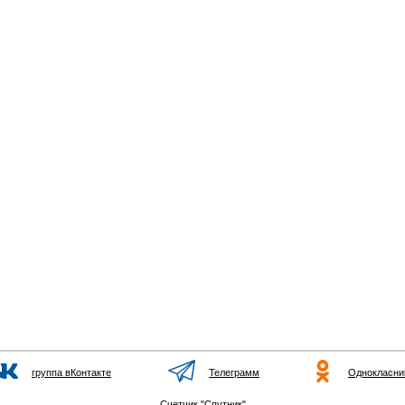
группа вКонтакте
Телеграмм
Однокласни
Счетчик "Спутник"