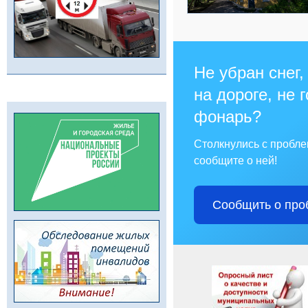
Не убран снег,
на дороге, не 
фонарь?
Столкнулись с пробл
сообщите о ней!
Сообщить о про