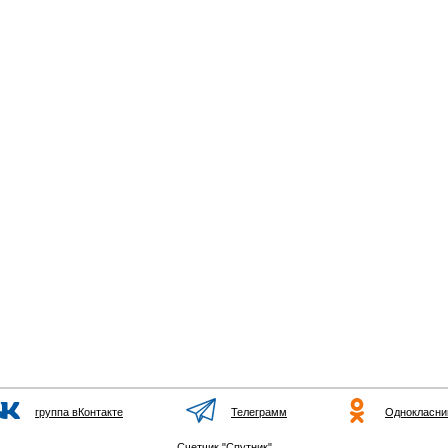
группа вКонтакте
Телеграмм
Однокласни
Счетчик "Спутник"