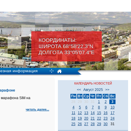
КООРДИНАТЫ:
ШИРОТА 68°58'22.3"N
ДОЛГОТА 33°05'07.4"Е
езная информация
КАЛЕНДАРЬ НОВОСТЕЙ
<<
Август 2025
>>
марафоне
Пн
Вт
Ср
Чт
Пт
Сб
Вс
 марафона SIM на
28
29
30
31
1
2
3
4
5
6
7
8
9
10
читать далее...
11
12
13
14
15
16
17
18
19
20
21
22
23
24
25
26
27
28
29
30
31