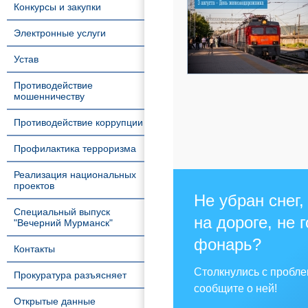
Конкурсы и закупки
Электронные услуги
Устав
Противодействие
мошенничеству
Противодействие коррупции
Профилактика терроризма
Реализация национальных
проектов
Не убран снег,
Специальный выпуск
на дороге, не 
"Вечерний Мурманск"
фонарь?
Контакты
Столкнулись с пробл
Прокуратура разъясняет
сообщите о ней!
Открытые данные