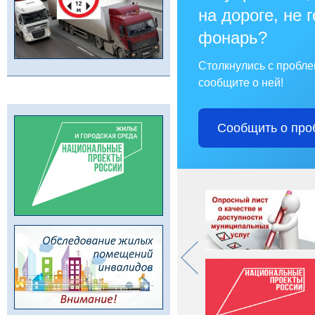
на дороге, не 
фонарь?
Столкнулись с пробл
сообщите о ней!
Сообщить о про