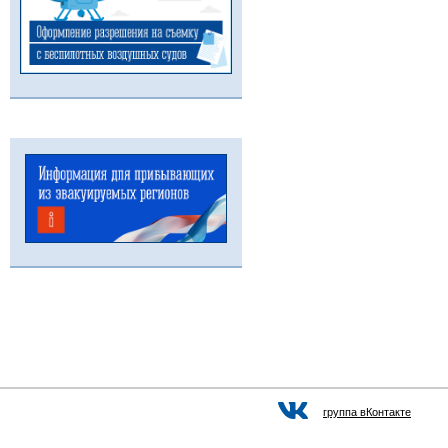
группа вКонтакте