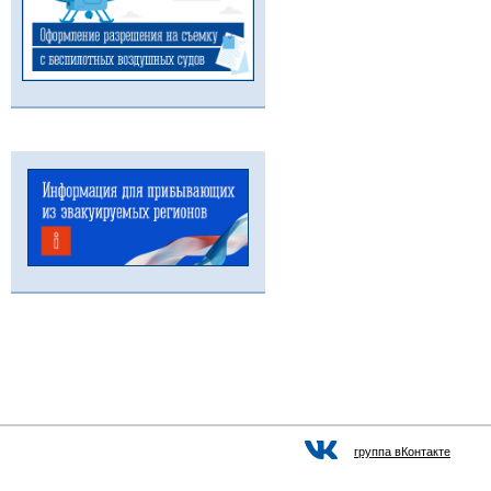
группа вКонтакте