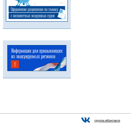
группа вКонтакте