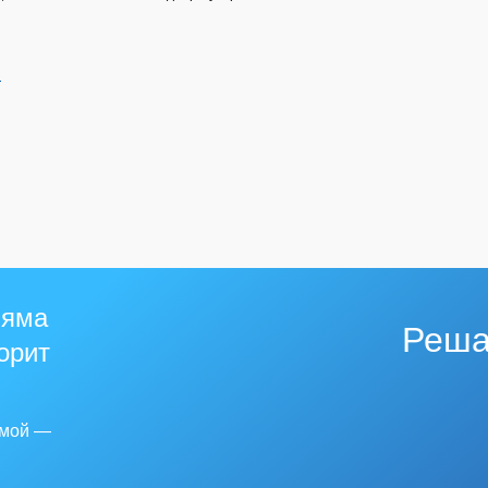
й
 яма
Реша
горит
емой —