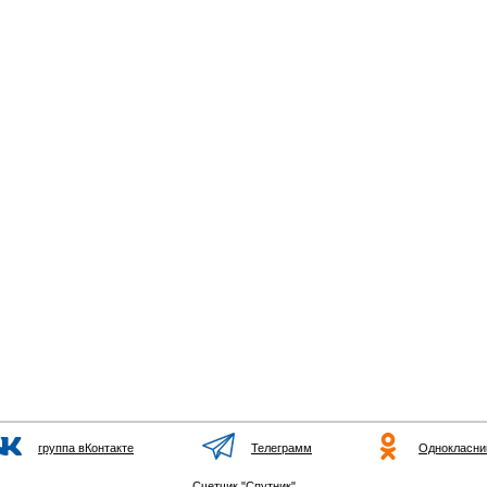
группа вКонтакте
Телеграмм
Однокласни
Счетчик "Спутник"