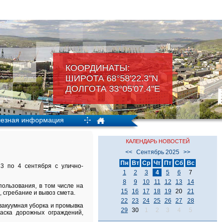
КООРДИНАТЫ:
ШИРОТА 68°58'22.3"N
ДОЛГОТА 33°05'07.4"Е
езная информация
КАЛЕНДАРЬ НОВОСТЕЙ
<<
Сентябрь 2025
>>
Пн
Вт
Ср
Чт
Пт
Сб
Вс
3 по 4 сентября с улично-
1
2
3
4
5
6
7
8
9
10
11
12
13
14
ользования, в том числе на
15
16
17
18
19
20
21
 сгребание и вывоз смета.
22
23
24
25
26
27
28
 вакуумная уборка и промывка
29
30
1
2
3
4
5
аска дорожных ограждений,