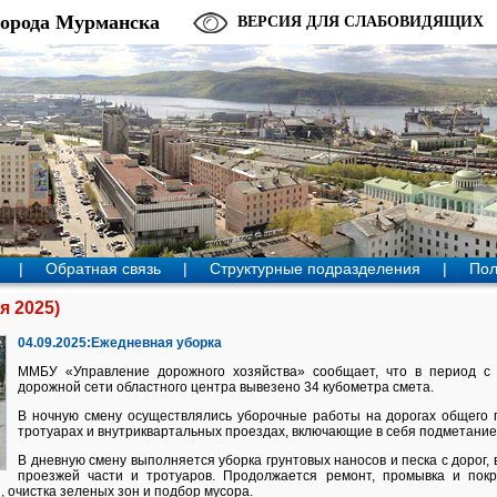
города Мурманска
ВЕРСИЯ ДЛЯ СЛАБОВИДЯЩИХ
|
Обратная связь
|
Структурные подразделения
|
Пол
я 2025)
04.09.2025:Ежедневная уборка
ММБУ «Управление дорожного хозяйства» сообщает, что в период с 
дорожной сети областного центра вывезено 34 кубометра смета.
В ночную смену осуществлялись уборочные работы на дорогах общего п
тротуарах и внутриквартальных проездах, включающие в себя подметание,
В дневную смену выполняется уборка грунтовых наносов и песка с дорог,
проезжей части и тротуаров. Продолжается ремонт, промывка и покр
, очистка зеленых зон и подбор мусора.