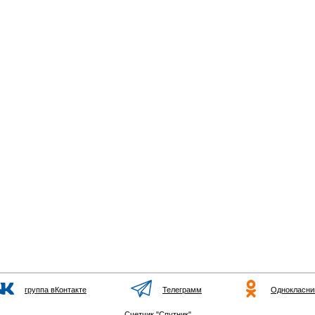
группа вКонтакте
Телеграмм
Однокласни
Счетчик "Спутник"