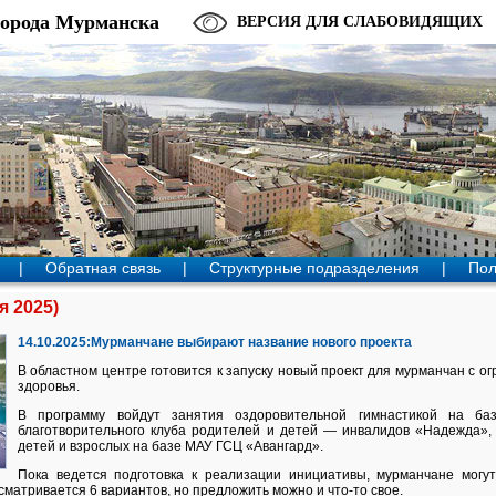
города Мурманска
ВЕРСИЯ ДЛЯ СЛАБОВИДЯЩИХ
|
Обратная связь
|
Структурные подразделения
|
Пол
я 2025)
14.10.2025:Мурманчане выбирают название нового проекта
В областном центре готовится к запуску новый проект для мурманчан с 
здоровья.
В программу войдут занятия оздоровительной гимнастикой на баз
благотворительного клуба родителей и детей — инвалидов «Надежда»,
детей и взрослых на базе МАУ ГСЦ «Авангард».
Пока ведется подготовка к реализации инициативы, мурманчане могу
сматривается 6 вариантов, но предложить можно и что-то свое.