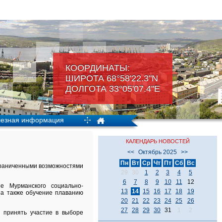
КООРДИНАТЫ:
ШИРОТА 68°58'22.3"N
ДОЛГОТА 33°05'07.4"Е
езная информация
КАЛЕНДАРЬ НОВОСТЕЙ
<<
Октябрь 2025
>>
Пн
Вт
Ср
Чт
Пт
Сб
Вс
ограниченными возможностями
29
30
1
2
3
4
5
6
7
8
9
10
11
12
е Мурманского социально-
13
14
15
16
17
18
19
 а также обучение плаванию
20
21
22
23
24
25
26
27
28
29
30
31
1
2
т принять участие в выборе