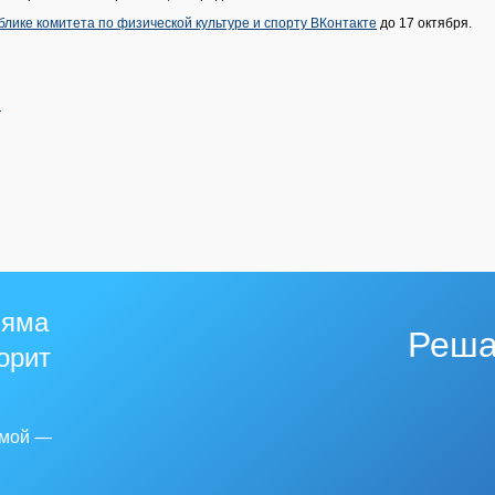
блике комитета по физической культуре и спорту ВКонтакте
до 17 октября.
й
 яма
Реша
горит
емой —