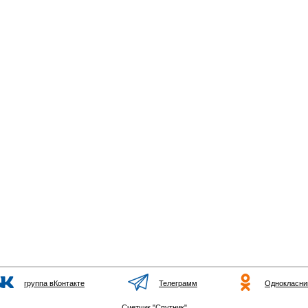
группа вКонтакте
Телеграмм
Однокласни
Счетчик "Спутник"