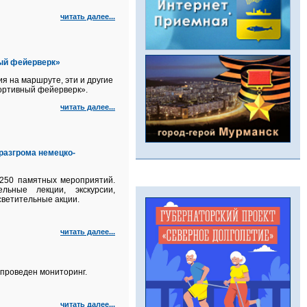
читать далее...
ный фейерверк»
ия на маршруте, эти и другие
ортивный фейерверк».
читать далее...
разгрома немецко-
 250 памятных мероприятий.
ьные лекции, экскурсии,
светительные акции.
читать далее...
проведен мониторинг.
читать далее...