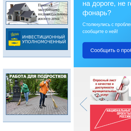
на дороге, не 
фонарь?
Столкнулись с пробл
сообщите о ней!
Сообщить о про