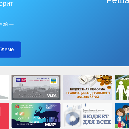
Реша
горит
емой —
блеме