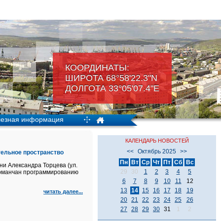
КООРДИНАТЫ:
ШИРОТА 68°58'22.3"N
ДОЛГОТА 33°05'07.4"Е
езная информация
КАЛЕНДАРЬ НОВОСТЕЙ
<<
Октябрь 2025
>>
тельное пространство
Пн
Вт
Ср
Чт
Пт
Сб
Вс
ни Александра Торцева (ул.
29
30
1
2
3
4
5
мурманчан программированию
6
7
8
9
10
11
12
13
14
15
16
17
18
19
читать далее...
20
21
22
23
24
25
26
27
28
29
30
31
1
2