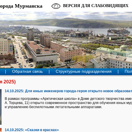
города Мурманска
ВЕРСИЯ ДЛЯ СЛАБОВИДЯЩИХ
|
Обратная связь
|
Структурные подразделения
|
Пол
я 2025)
14.10.2025:
Для юных инженеров города-героя открыто новое образова
В рамках программы «Арктическая школа» в Доме детского творчества име
А. Торцева, 11) открыто современное пространство для обучения юных 
и управлению беспилотными летательными аппаратами.
14.10.2025:
«Сказки в красках»