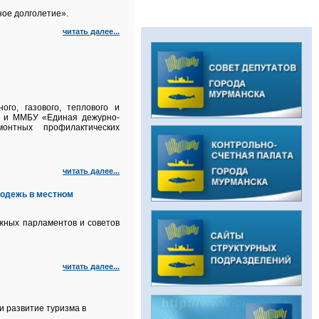
ное долголетие».
читать далее...
го, газового, теплового и
а и ММБУ «Единая дежурно-
онтных профилактических
читать далее...
одежь в местном
жных парламентов и советов
читать далее...
и развитие туризма в