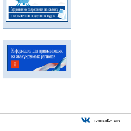
группа вКонтакте