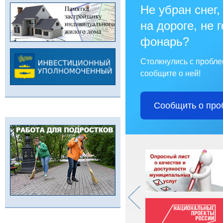
Не убран снег,
на дороге, не 
фонарь?
Столкнулись с пробл
сообщите о ней!
Сообщить о про