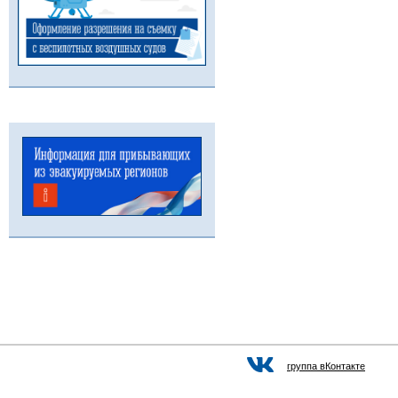
группа вКонтакте