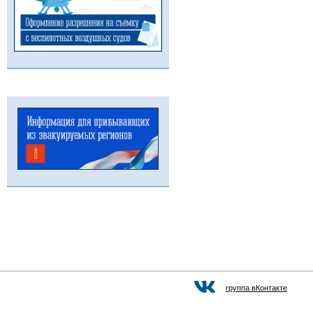
группа вКонтакте