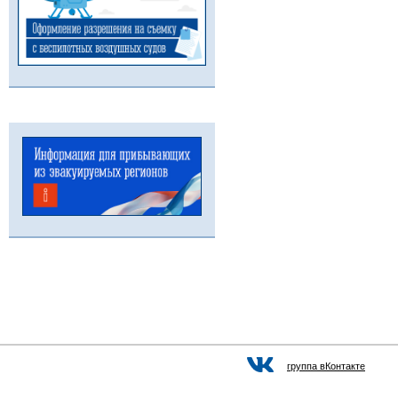
группа вКонтакте