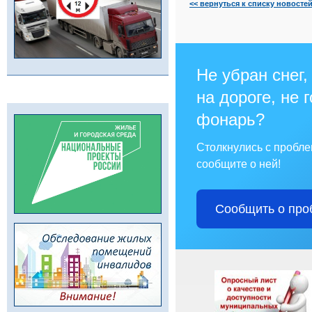
<< вернуться к списку новосте
Не убран снег,
на дороге, не 
фонарь?
Столкнулись с пробл
сообщите о ней!
Сообщить о про