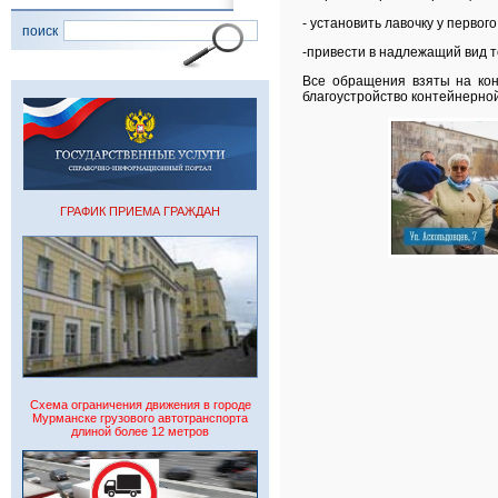
- установить лавочку у первог
поиск
-привести в надлежащий вид 
Все обращения взяты на кон
благоустройство контейнерной
ГРАФИК ПРИЕМА ГРАЖДАН
Схема ограничения движения в городе
Мурманске грузового автотранспорта
длиной более 12 метров