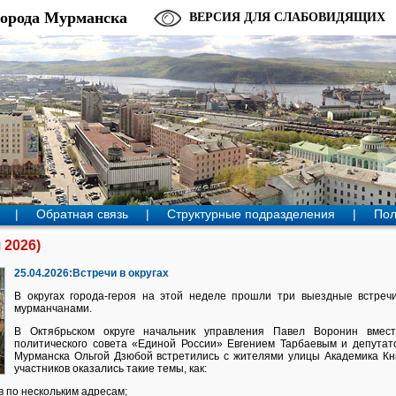
города Мурманска
ВЕРСИЯ ДЛЯ СЛАБОВИДЯЩИХ
|
Обратная связь
|
Структурные подразделения
|
Пол
 2026)
25.04.2026:Встречи в округах
В округах города‑героя на этой неделе прошли три выездные встреч
мурманчанами.
В Октябрьском округе начальник управления Павел Воронин вмест
политического совета «Единой России» Евгением Тарбаевым и депутат
Мурманска Ольгой Дзюбой встретились с жителями улицы Академика Кн
участников оказались такие темы, как:
в по нескольким адресам;