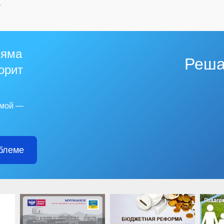
й
 яма
Реша
горит
емой —
блеме