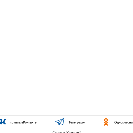
группа вКонтакте
Телеграмм
Однокласни
Счетчик "Спутник"