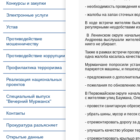
Конкурсы и закупки
- необходимость проведения к
Электронные услуги
- жалобы на запах сточных во
В ходе встречи жителям был
Устав
регулярными неудобствами и
В Ленинском округе начальн
Противодействие
Андреева выслушали жителей
мошенничеству
никто не убирает.
Также в рамках встречи прозв
Противодействие коррупции
одна жалоба касалась качест
Мурманчане попросили устан
Профилактика терроризма
паркуются машины, и пешеход
- предложения о дополнитель
Реализация национальных
проектов
- пожелания по обновлению ле
В Первомайском округе начал
Специальный выпуск
с жителями улиц Баумана, Оле
"Вечерний Мурманск"
- провести санитарную обрезк
Контакты
- убрать шины, мусор и песок
- отремонтировать дорогу за 
Прокуратура разъясняет
- улучшить качество уборки те
Открытые данные
- отремонтировать крыльцо вт