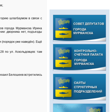
а;
торию шлагбаумом в связи с
тов города Мурманска Ирина
ии: дворника нет, подъезды
 (порядок уже наведён). Ещё
8 по ул. Аскольдовцев: там
Михаил Белошеев встретились