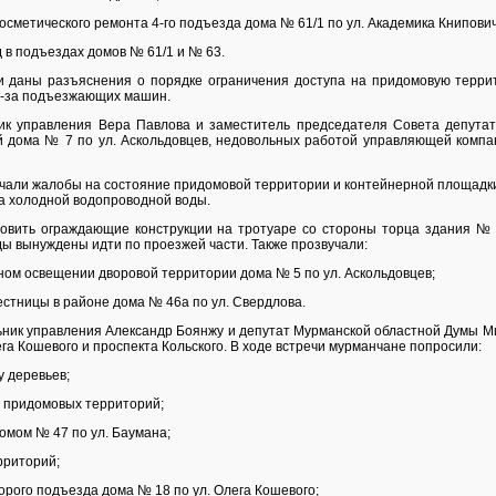
осметического ремонта 4-го подъезда дома № 61/1 по ул. Академика Книпович
д в подъездах домов № 61/1 и № 63.
и даны разъяснения о порядке ограничения доступа на придомовую терри
з‑за подъезжающих машин.
ик управления Вера Павлова и заместитель председателя Совета депута
 дома № 7 по ул. Аскольдовцев, недовольных работой управляющей компан
учали жалобы на состояние придомовой территории и контейнерной площадки
ва холодной водопроводной воды.
овить ограждающие конструкции на тротуаре со стороны торца здания № 2
ы вынуждены идти по проезжей части. Также прозвучали:
ном освещении дворовой территории дома № 5 по ул. Аскольдовцев;
стницы в районе дома № 46а по ул. Свердлова.
ьник управления Александр Боянжу и депутат Мурманской областной Думы 
га Кошевого и проспекта Кольского. В ходе встречи мурманчане попросили:
у деревьев;
 с придомовых территорий;
домом № 47 по ул. Баумана;
рриторий;
орого подъезда дома № 18 по ул. Олега Кошевого;