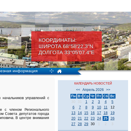
КООРДИНАТЫ:
ШИРОТА 68°58'22.3"N
ДОЛГОТА 33°05'07.4"Е
езная информация
КАЛЕНДАРЬ НОВОСТЕЙ
<<
Апрель 2026
>>
Пн
Вт
Ср
Чт
Пт
Сб
Вс
и начальников управлений с
30
31
1
2
3
4
5
6
7
8
9
10
11
12
е с членом Регионального
13
14
15
16
17
18
19
ом Совета депутатов города
иповича. В центре внимания
20
21
22
23
24
25
26
27
28
29
30
1
2
3