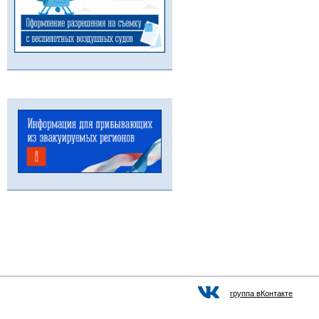
группа вКонтакте