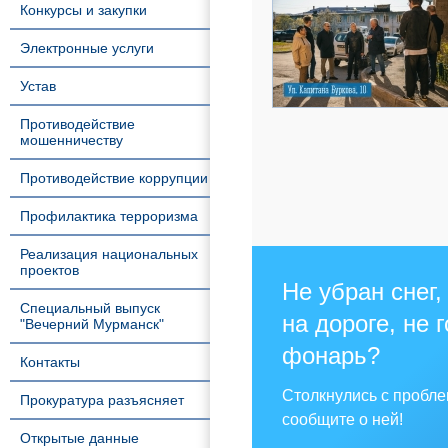
Конкурсы и закупки
Электронные услуги
Устав
Противодействие
мошенничеству
Противодействие коррупции
Профилактика терроризма
Реализация национальных
проектов
Не убран снег,
Специальный выпуск
на дороге, не 
"Вечерний Мурманск"
фонарь?
Контакты
Столкнулись с пробл
Прокуратура разъясняет
сообщите о ней!
Открытые данные