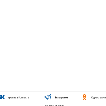
группа вКонтакте
Телеграмм
Однокласни
Счетчик "Спутник"