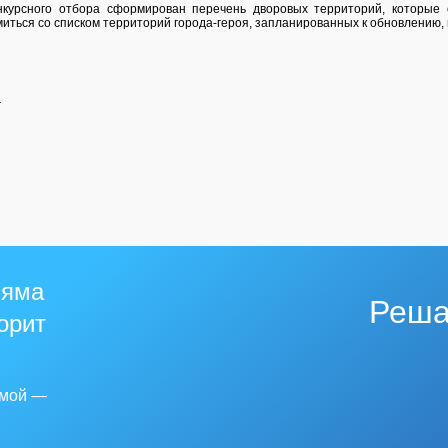
нкурсного отбора сформирован перечень дворовых территорий, которые
миться со списком территорий города-героя, запланированных к обновлению
й
 яма
Реша
горит
емой —