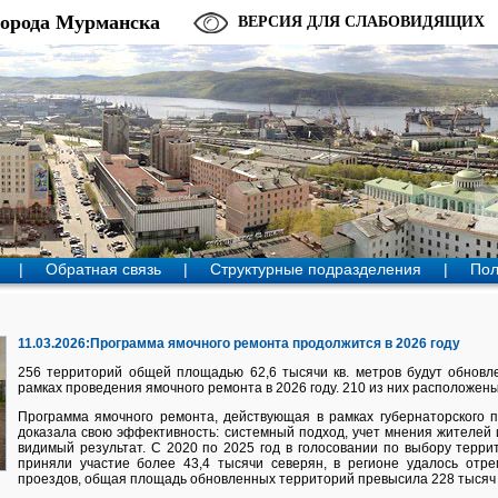
города Мурманска
ВЕРСИЯ ДЛЯ СЛАБОВИДЯЩИХ
|
Обратная связь
|
Структурные подразделения
|
Пол
11.03.2026:Программа ямочного ремонта продолжится в 2026 году
256 территорий общей площадью 62,6 тысячи кв. метров будут обновл
рамках проведения ямочного ремонта в 2026 году. 210 из них расположен
Программа ямочного ремонта, действующая в рамках губернаторского 
доказала свою эффективность: системный подход, учет мнения жителей
видимый результат. С 2020 по 2025 год в голосовании по выбору терр
приняли участие более 43,4 тысячи северян, в регионе удалось отр
проездов, общая площадь обновленных территорий превысила 228 тысяч 