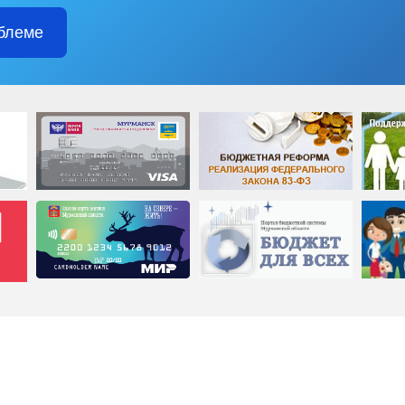
блеме