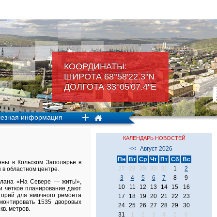
КООРДИНАТЫ:
ШИРОТА 68°58'22.3"N
ДОЛГОТА 33°05'07.4"Е
езная информация
КАЛЕНДАРЬ НОВОСТЕЙ
<<
Август 2026
Пн
Вт
Ср
Чт
Пт
Сб
Вс
ены в Кольском Заполярье в
27
28
29
30
31
1
2
ы в областном центре.
3
4
5
6
7
8
9
плана «На Севере — жить!»,
10
11
12
13
14
15
16
 и четкое планирование дают
иторий для ямочного ремонта
17
18
19
20
21
22
23
емонтировать 1535 дворовых
24
25
26
27
28
29
30
кв. метров.
31
1
2
3
4
5
6