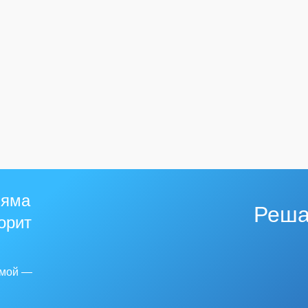
 яма
Реша
горит
емой —