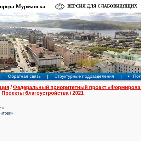
города Мурманска
ВЕРСИЯ ДЛЯ СЛАБОВИДЯЩИХ
|
Обратная связь
|
Структурные подразделения
|
Пол
ция
/
Федеральный приоритетный проект «Формирова
/
Проекты благоустройства
/ 2021
ии
ритории