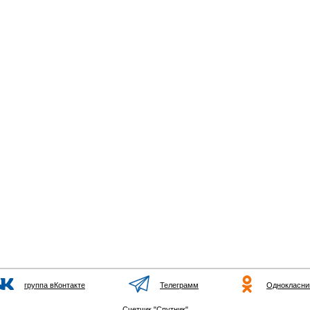
группа вКонтакте
Телеграмм
Однокласни
Счетчик "Спутник"