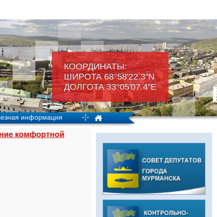
КООРДИНАТЫ:
ШИРОТА 68°58'22.3"N
ДОЛГОТА 33°05'07.4"Е
езная информация
ние комфортной