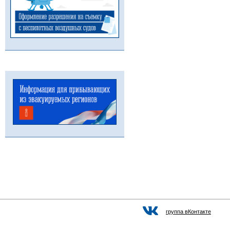
группа вКонтакте