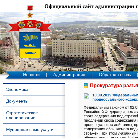
Официальный сайт администрации 
Новости
|
Администрация
|
Обратная связь
Прокуратура разъяс
Экономика
10.09.2019:Федеральным 
процессуального кодек
Документы
Федеральным законом от 02.08
Российской Федерации, регла
Стратегическое
срока содержания под страже
планирование
продлении срока содержания 
процессуальных действиях, п
Муниципальные услуги
содержания обвиняемого под 
стражей. При этом указанный 
обвиняемого под стражей, дол