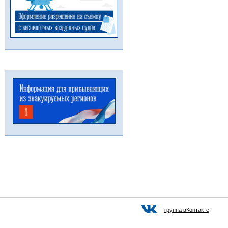
группа вКонтакте