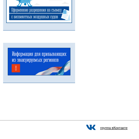
группа вКонтакте