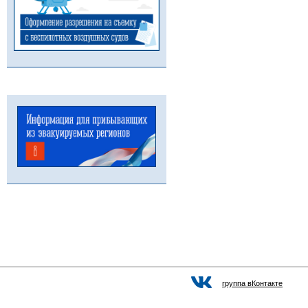
группа вКонтакте