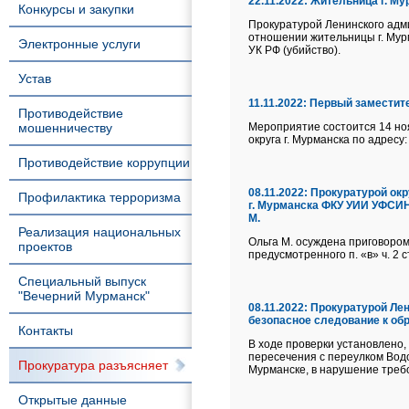
22.11.2022:
Жительница г. Му
Конкурсы и закупки
Прокуратурой Ленинского адми
отношении жительницы г. Мурм
Электронные услуги
УК РФ (убийство).
Устав
11.11.2022:
Первый заместите
Противодействие
мошенничеству
Мероприятие состоится 14 ноя
округа г. Мурманска по адресу: 
Противодействие коррупции
08.11.2022:
Прокуратурой окр
Профилактика терроризма
г. Мурманска ФКУ УИИ УФСИН
М.
Реализация национальных
Ольга М. осуждена приговором
проектов
предусмотренного п. «в» ч. 2 с
Специальный выпуск
"Вечерний Мурманск"
08.11.2022:
Прокуратурой Лен
безопасное следование к о
Контакты
В ходе проверки установлено,
пересечения с переулком Водо
Прокуратура разъясняет
Мурманске, в нарушение треб
Открытые данные