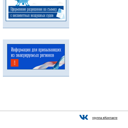
группа вКонтакте