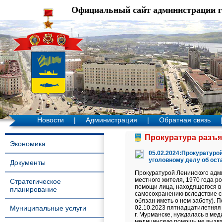
Официальный сайт администрации 
Новости
|
Администрация
|
Обратная связь
Прокуратура разъя
Экономика
05.02.2024:Прокуратуро
уголовному делу об ост
Документы
Прокуратурой Ленинского адми
местного жителя, 1970 года р
Стратегическое
помощи лица, находящегося в
планирование
самосохранению вследствие с
обязан иметь о нем заботу). П
Муниципальные услуги
02.10.2023 пятнадцатилетняя 
г. Мурманске, нуждалась в ме
медицинскую помощь не вызвал