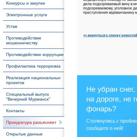
Конкурсы и закупки
дела подозреваемый вину в и
подозреваемому, уголовное д
преступления мурманчанину мо
Электронные услуги
Устав
<< вернуться к списку новосте
Противодействие
мошенничеству
Противодействие коррупции
Профилактика терроризма
Реализация национальных
проектов
Не убран снег,
Специальный выпуск
на дороге, не 
"Вечерний Мурманск"
фонарь?
Контакты
Столкнулись с пробл
Прокуратура разъясняет
сообщите о ней!
Открытые данные