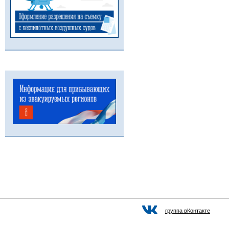
группа вКонтакте