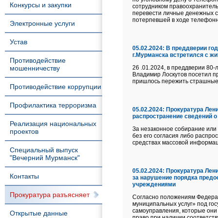
Конкурсы и закупки
сотрудником правоохранительн
перевести личные денежных ср
потерпевшей в ходе телефонн
Электронные услуги
Устав
05.02.2024:
В преддверии год
г.Мурманска встретился с ж
Противодействие
мошенничеству
26 .01.2024, в преддверии 80
Владимир Лоскутов посетил п
пришлось пережить страшные 
Противодействие коррупции
Профилактика терроризма
05.02.2024:
Прокуратура Лени
распространение сведений о
Реализация национальных
За незаконное собирание или 
проектов
без его согласия либо распр
средствах массовой информаци
Специальный выпуск
"Вечерний Мурманск"
05.02.2024:
Прокуратура Лени
Контакты
за нарушение порядка предо
учреждениями
Прокуратура разъясняет
Согласно положениям Федерал
муниципальных услуг» под го
самоуправления, которые они 
Открытые данные
право при наличии соответств