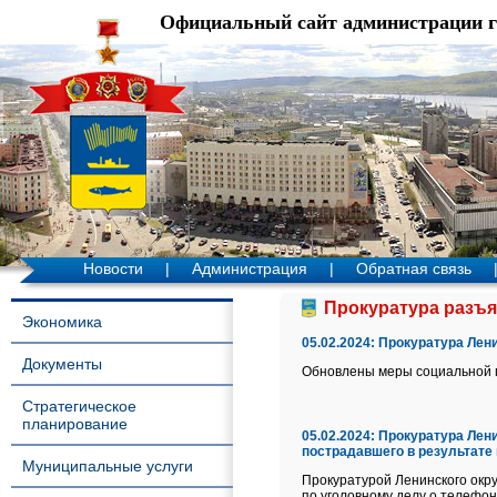
Официальный сайт администрации 
Новости
|
Администрация
|
Обратная связь
Прокуратура разъя
Экономика
05.02.2024:
Прокуратура Лени
Документы
Обновлены меры социальной п
Стратегическое
планирование
05.02.2024:
Прокуратура Лени
пострадавшего в результате
Муниципальные услуги
Прокуратурой Ленинского окру
по уголовному делу о телефо