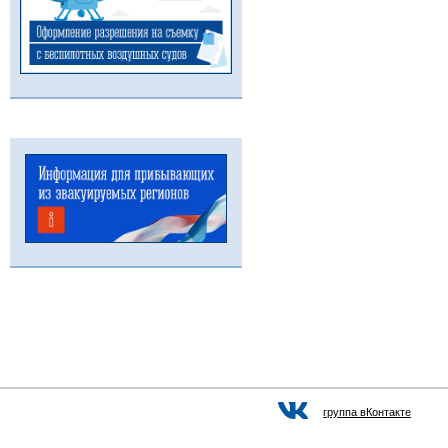
группа вКонтакте