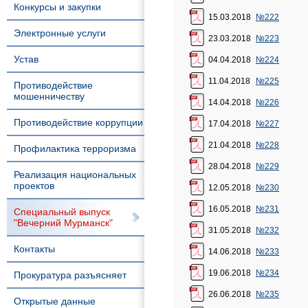
Конкурсы и закупки
15.03.2018
№222
Электронные услуги
23.03.2018
№223
Устав
04.04.2018
№224
11.04.2018
№225
Противодействие
мошенничеству
14.04.2018
№226
Противодействие коррупции
17.04.2018
№227
21.04.2018
№228
Профилактика терроризма
28.04.2018
№229
Реализация национальных
проектов
12.05.2018
№230
16.05.2018
№231
Специальный выпуск
"Вечерний Мурманск"
31.05.2018
№232
Контакты
14.06.2018
№233
19.06.2018
№234
Прокуратура разъясняет
26.06.2018
№235
Открытые данные