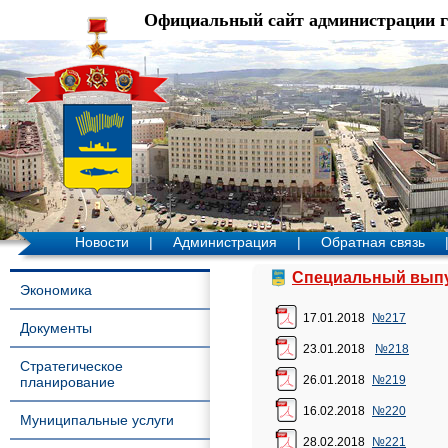
Официальный сайт администрации 
Новости
|
Администрация
|
Обратная связь
Специальный выпу
Экономика
17.01.2018
№217
Документы
23.01.2018
№218
Стратегическое
26.01.2018
№219
планирование
16.02.2018
№220
Муниципальные услуги
28.02.2018
№221