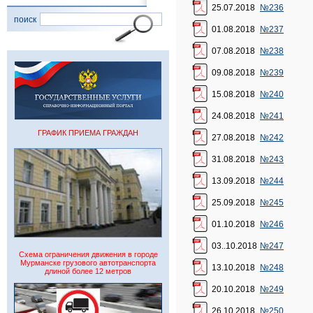
25.07.2018
№236
поиск
01.08.2018
№237
07.08.2018
№238
09.08.2018
№239
15.08.2018
№240
24.08.2018
№241
ГРАФИК ПРИЕМА ГРАЖДАН
27.08.2018
№242
31.08.2018
№243
13.09.2018
№244
25.09.2018
№245
01.10.2018
№246
03..10.2018
№247
Схема ограничения движения в городе
Мурманске грузового автотранспорта
13.10.2018
№248
длиной более 12 метров
20.10.2018
№249
26.10.2018
№250