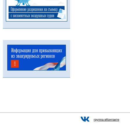
группа вКонтакте