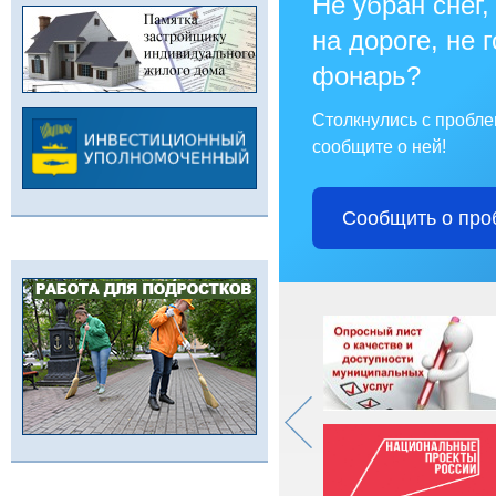
Не убран снег,
на дороге, не 
фонарь?
Столкнулись с пробл
сообщите о ней!
Сообщить о про