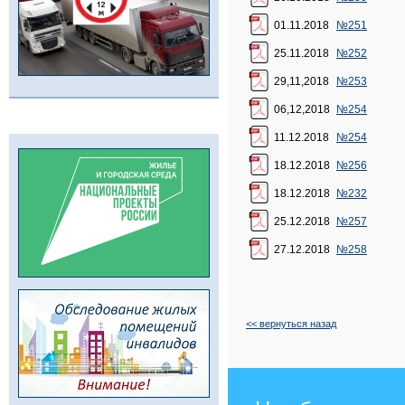
01.11.2018
№251
25.11.2018
№252
29,11,2018
№253
06,12,2018
№254
11.12.2018
№254
18.12.2018
№256
18.12.2018
№232
25.12.2018
№257
27.12.2018
№258
<< вернуться назад