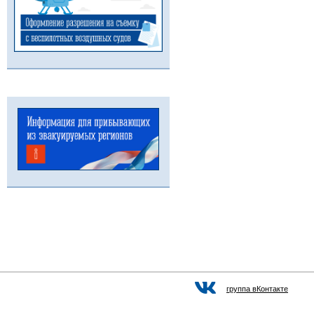
группа вКонтакте