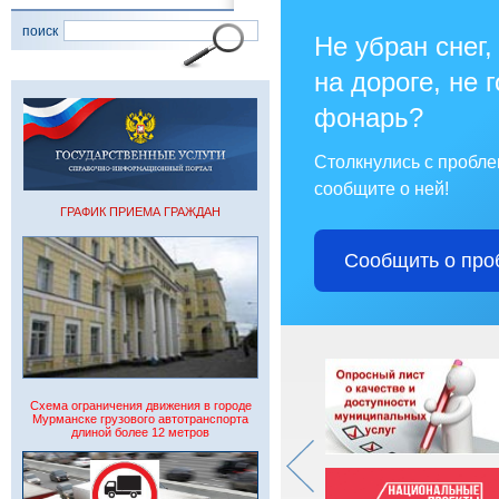
поиск
Не убран снег,
на дороге, не 
фонарь?
Столкнулись с пробл
сообщите о ней!
ГРАФИК ПРИЕМА ГРАЖДАН
Сообщить о про
Схема ограничения движения в городе
Мурманске грузового автотранспорта
длиной более 12 метров