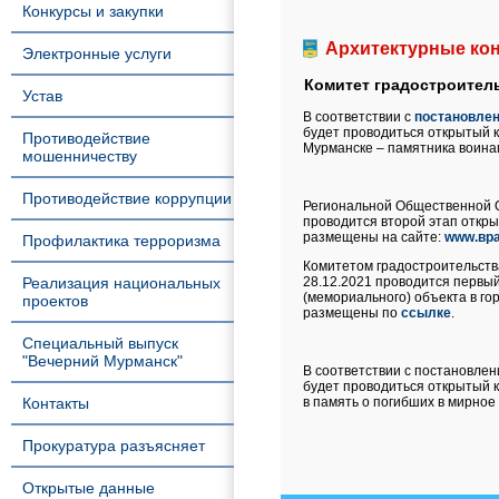
Конкурсы и закупки
Архитектурные ко
Электронные услуги
Комитет градостроител
Устав
В соответствии с
постановлен
будет проводиться открытый к
Противодействие
Мурманске – памятника воина
мошенничеству
Противодействие коррупции
Региональной Общественной Ор
проводится второй этап откры
размещены на сайте:
www.вра
Профилактика терроризма
Комитетом градостроительства
Реализация национальных
28.12.2021 проводится первый
(мемориального) объекта в го
проектов
размещены по
ссылке
.
Специальный выпуск
"Вечерний Мурманск"
В соответствии с постановлен
будет проводиться открытый к
Контакты
в память о погибших в мирное
Прокуратура разъясняет
Открытые данные