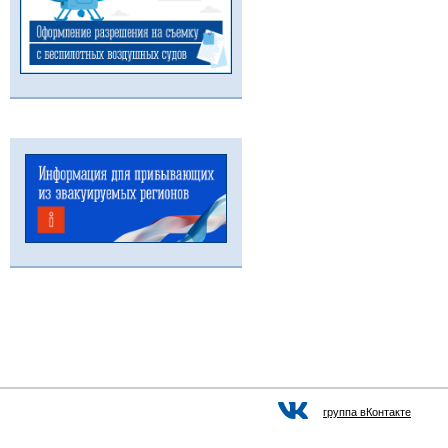
группа вКонтакте