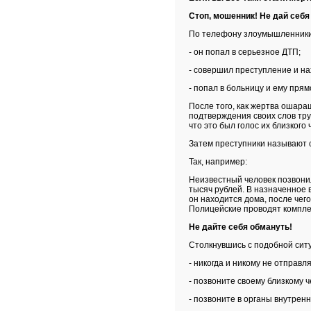
Стоп, мошенник! Не дай себя
По телефону злоумышленники г
- он попал в серьезное ДТП;
- совершил преступление и на
- попал в больницу и ему пря
После того, как жертва ошара
подтверждения своих слов тру
что это был голос их близког
Затем преступники называют с
Так, например:
Неизвестный человек позвонил
тысяч рублей. В назначенное 
он находится дома, после чег
Полицейские проводят компле
Не дайте себя обмануть!
Столкнувшись с подобной сит
- никогда и никому не отправл
- позвоните своему близкому ч
- позвоните в органы внутрен