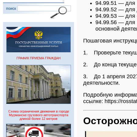
94.99.51
— для 
поиск
94.99.52
— для 
94.99.53
— для 
94.99.56
— для 
основной деяте
Пошаговая инструкц
1.
Проверьте
текущ
ГРАФИК ПРИЕМА ГРАЖДАН
2.
До конца текуще
3. До 1 апреля 2027
деятельности
.
Подробную информац
ссылке: https://rossta
Схема ограничения движения в городе
Мурманске грузового автотранспорта
Осторожно
длиной более 12 метров