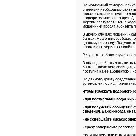
На мобильный телефон приход
операции необходимо связатьс
скорее совершить нужное дейс
подозрительная операция. Да
жертвы поступает СМС с кодо
мошенники просят абонента по
В других случаях мошенник са
банка». Мошенник сообщает о
данному переводу. Получив от
пароли от Сбербанк Онлайн. 
Результат в обоих случаях не 
В полицию обратилась жительн
банков. После чего сообщил, 
поступит на ее абонентский н
По данному факту следственны
установлению лиц, причастны
Чтобы избежать подобного р
- при поступлении подобных
- при получении сообщений 
сведения. Банк никогда не 
- не совершайте никаких опе
- сразу завершайте разговор
Если вы все-таки стали жер